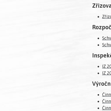
Zřizova
Zřiz
Rozpoč
Schv
Schv
Inspek
IZ 2
IZ 2
Výroční
Činn
Činn
Činn