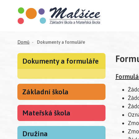
(aktuální)
Domů
Dokumenty a formuláře
Formu
Dokumenty a formuláře
Formulá
Žádo
Základní škola
Žádo
Žádo
Mateřská škola
Ozná
Zmoc
Zmoc
Družina