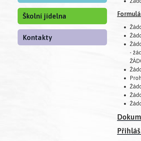
Žádo
Formulá
Školní jídelna
Žádo
Žádo
Kontakty
Žádo
- žá
ŽÁDO
Žádo
Proh
Žádo
Žádo
Žádo
Dokume
Přihláš