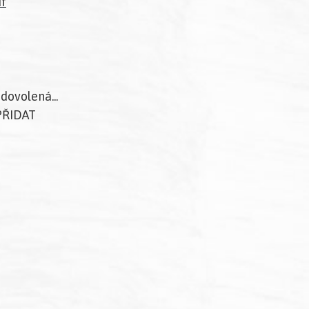
f
dovolená...
 PŘIDAT