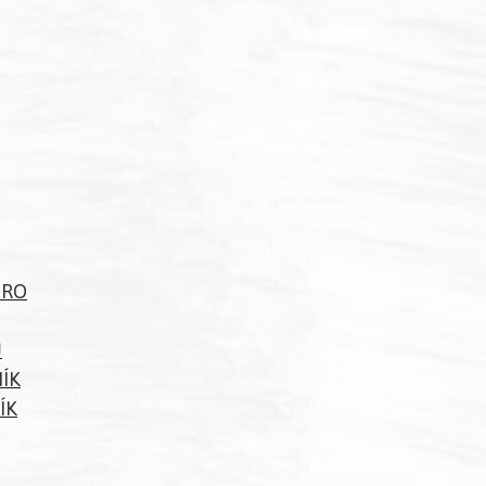
PRO
Ů
NÍK
ÍK