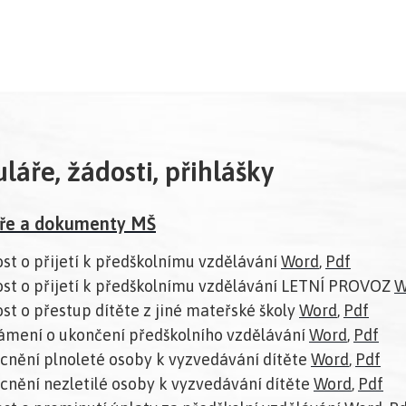
láře, žádosti, přihlášky
ře a dokumenty MŠ
st o přijetí k předškolnímu vzdělávání
Word
,
Pdf
st o přijetí k předškolnímu vzdělávání LETNÍ PROVOZ
W
st o přestup dítěte z jiné mateřské školy
Word
,
Pdf
mení o ukončení předškolního vzdělávání
Word
,
Pdf
nění plnoleté osoby k vyzvedávání dítěte
Word
,
Pdf
nění nezletilé osoby k vyzvedávání dítěte
Word
,
Pdf