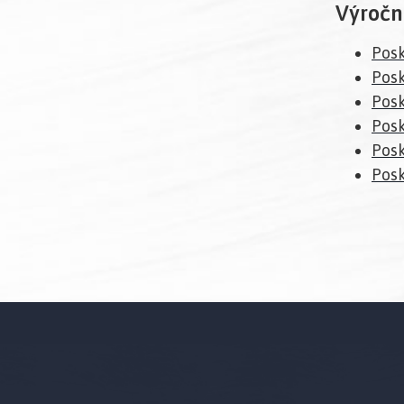
Výročn
Posk
Posk
Posk
Posk
Posk
Posk