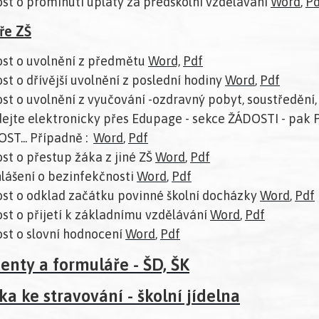
st o prominutí úplaty za předškolní vzdělávání
Word
,
Pd
ře ZŠ
st o uvolnění z předmětu
Word,
Pdf
st o dřívější uvolnění z poslední hodiny
Word
,
Pdf
st o uvolnění z vyučování -ozdravný pobyt, soustředění, 
dejte elektronicky přes Edupage - sekce ŽÁDOSTI - pak
ST... Případně :
Word
,
Pdf
st o přestup žáka z jiné ZŠ
Word
,
Pdf
lášení o bezinfekčnosti
Word
,
Pdf
st o odklad začátku povinné školní docházky
Word
,
Pdf
st o přijetí k základnímu vzdělávání
Word
,
Pdf
st o slovní hodnocení
Word
,
Pdf
nty a formuláře - ŠD, ŠK
ka ke stravování - školní jídelna