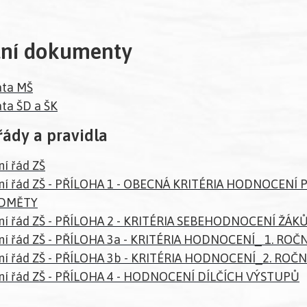
tní dokumenty
ata MŠ
ta ŠD a ŠK
řády a pravidla
ní řád ZŠ
ní řád ZŠ - PŘÍLOHA 1 - OBECNÁ KRITÉRIA HODNOCENÍ 
DMĚTY
ní řád ZŠ - PŘÍLOHA 2 - KRITÉRIA SEBEHODNOCENÍ ŽÁK
ní řád ZŠ - PŘÍLOHA 3a - KRITÉRIA HODNOCENÍ_ 1. ROČ
ní řád ZŠ - PŘÍLOHA 3b - KRITÉRIA HODNOCENÍ_2. ROČN
ní řád ZŠ - PŘÍLOHA 4 - HODNOCENÍ DÍLČÍCH VÝSTUPŮ