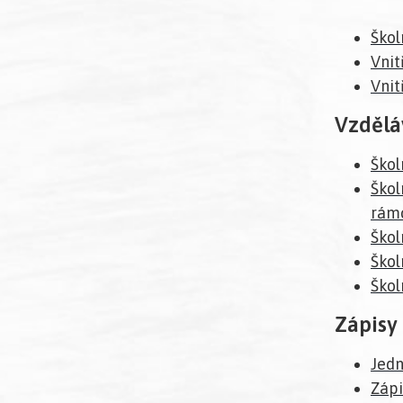
Škol
Vnit
Vnit
Vzdělá
Škol
Škol
rámc
Škol
Škol
Škol
Zápisy 
Jedn
Zápi