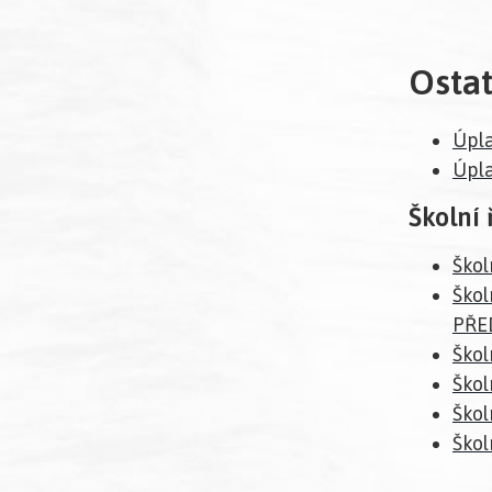
Osta
Úpl
Úpla
Školní 
Škol
Škol
PŘE
Škol
Škol
Škol
Škol