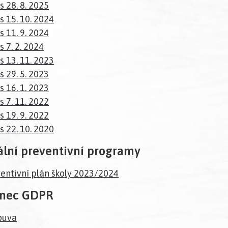
s 28. 8. 2025
s 15. 10. 2024
s 11. 9. 2024
s 7. 2. 2024
s 13. 11. 2023
s 29. 5. 2023
s 16. 1. 2023
s 7. 11. 2022
s 19. 9. 2022
s 22. 10. 2020
lní preventivní programy
entivní plán školy 2023/2024
enec GDPR
ouva