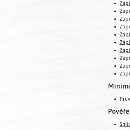
Zápi
Zápi
Zápi
Zápi
Zápi
Zápi
Zápi
Zápi
Zápi
Zápi
Minimá
Prev
Pověř
Sml