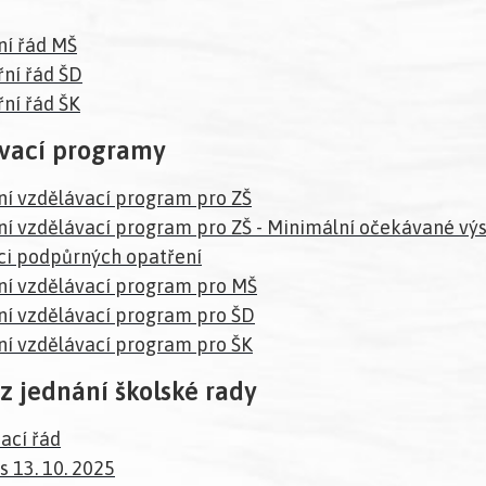
ní řád MŠ
řní řád ŠD
řní řád ŠK
vací programy
ní vzdělávací program pro ZŠ
ní vzdělávací program pro ZŠ - Minimální očekávané vý
i podpůrných opatření
ní vzdělávací program pro MŠ
ní vzdělávací program pro ŠD
ní vzdělávací program pro ŠK
z jednání školské rady
ací řád
s 13. 10. 2025