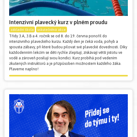
Intenzivní plavecký kurz v plném proudu
základní škola
uskutečněná akce
Třídy 3.A, 3.B a 4. ročník se od 8. do 19. června ponořil do
intenzivního plaveckého kurzu. Každý den je čeká voda, pohyb a
spousta zábavy, při které budou pilovat své plavecké dovednosti. Díky
každodenním lekcím se děti rychle zlepšují, získávají větší jistotu ve
vodě a zároveň posilují svou kondici. Kurz probíhá pod vedením
zkušených instruktorů a je přizpůsoben možnostem každého žáka.
Plaveme naplno!