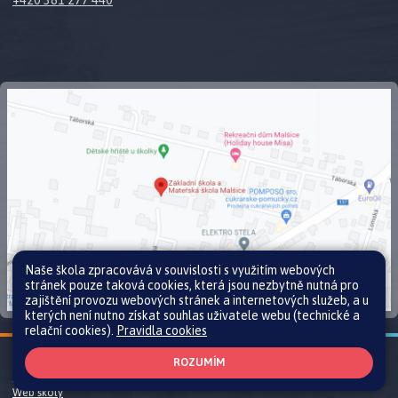
Naše škola zpracovává v souvislosti s využitím webových
stránek pouze taková cookies, která jsou nezbytně nutná pro
zajištění provozu webových stránek a internetových služeb, a u
kterých není nutno získat souhlas uživatele webu (technické a
relační cookies).
Pravidla cookies
Všechna práva vyhrazena. Copyright © 2026 |
Mapa stránek
|
Přihlásit
|
ROZUMÍM
Prohlášení o přístupnosti
|
Pravidla COOKIES
|
GDPR
Web školy