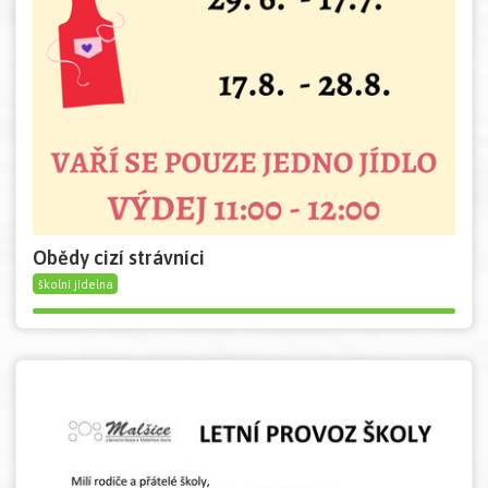
Obědy cizí strávníci
školní jídelna