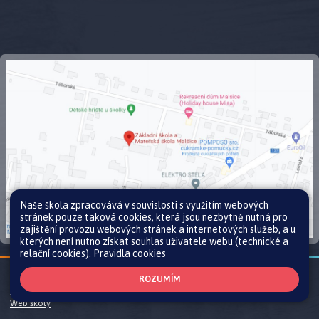
Naše škola zpracovává v souvislosti s využitím webových
stránek pouze taková cookies, která jsou nezbytně nutná pro
zajištění provozu webových stránek a internetových služeb, a u
kterých není nutno získat souhlas uživatele webu (technické a
relační cookies).
Pravidla cookies
Všechna práva vyhrazena. Copyright © 2026 |
Mapa stránek
|
Přihlásit
|
ROZUMÍM
Prohlášení o přístupnosti
|
Pravidla COOKIES
|
GDPR
Web školy