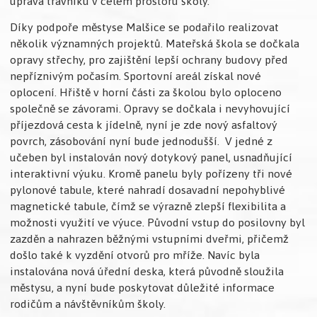
úprava trávníku v celém prostoru školy.
Díky podpoře městyse Malšice se podařilo realizovat
několik významných projektů. Mateřská škola se dočkala
opravy střechy, pro zajištění lepší ochrany budovy před
nepříznivým počasím. Sportovní areál získal nové
oplocení. Hřiště v horní části za školou bylo oploceno
společně se závorami. Opravy se dočkala i nevyhovující
příjezdová cesta k jídelně, nyní je zde nový asfaltový
povrch, zásobování nyní bude jednodušší. V jedné z
učeben byl instalován nový dotykový panel, usnadňující
interaktivní výuku. Kromě panelu byly pořízeny tři nové
pylonové tabule, které nahradí dosavadní nepohyblivé
magnetické tabule, čímž se výrazně zlepší flexibilita a
možnosti využití ve výuce. Původní vstup do posilovny byl
zazděn a nahrazen běžnými vstupními dveřmi, přičemž
došlo také k vyzdění otvorů pro mříže. Navíc byla
instalována nová úřední deska, která původně sloužila
městysu, a nyní bude poskytovat důležité informace
rodičům a návštěvníkům školy.