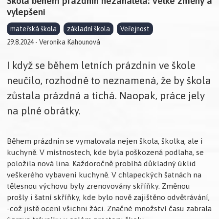
Škola během prázdnin nezahálela: Velké změny a
vylepšení
mateřská škola
základní škola
Veřejnost
29.8.2024 - Veronika Kahounová
I když se během letních prázdnin ve škole
neučilo, rozhodně to neznamená, že by škola
zůstala prázdná a tichá. Naopak, práce jely
na plné obrátky.
Během prázdnin se vymalovala nejen škola, školka, ale i
kuchyně. V místnostech, kde byla poškozená podlaha, se
položila nová lina. Každoročně probíhá důkladný úklid
veškerého vybavení kuchyně. V chlapeckých šatnách na
tělesnou výchovu byly zrenovovány skříňky. Změnou
prošly i šatní skříňky, kde bylo nově zajištěno odvětrávání,
-což jistě ocení všichni žáci. Značné množství času zabrala