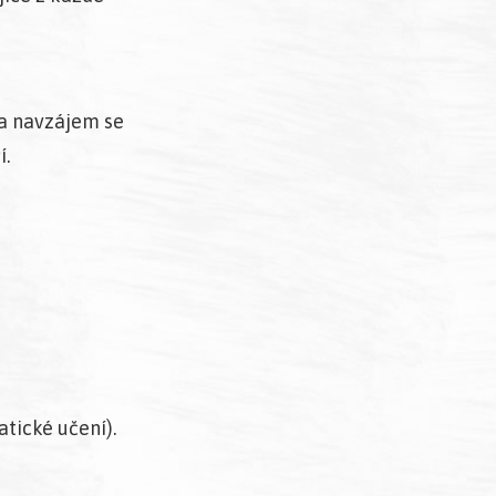
 a navzájem se
í.
tické učení).