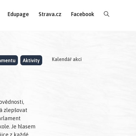
Edupage
Strava.cz
Facebook
Kalendář akcí
lamentu
Aktivity
ovědnosti,
á zlepšovat
parlament
kole. Je hlasem
jice z každé