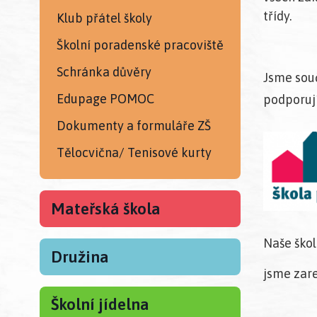
třídy.
Klub přátel školy
Školní poradenské pracoviště
Schránka důvěry
Jsme souč
Edupage POMOC
podporují
Dokumenty a formuláře ZŠ
Tělocvična/ Tenisové kurty
Mateřská škola
Naše škol
Družina
jsme zare
Školní jídelna