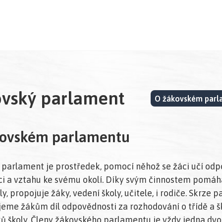
vský parlament
O žákovském par
kovském parlamentu
parlament je prostředek, pomocí něhož se žáci učí odp
ci a vztahu ke svému okolí. Díky svým činnostem pomáh
ly, propojuje žáky, vedení školy, učitele, i rodiče. Skrze 
eme žákům díl odpovědnosti za rozhodování o třídě a š
ů školy. Členy žákovského parlamentu je vždy jedna dvo