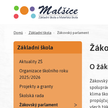
(aktuální)
Domů
Základní škola
Žákovský parlament
Žáko
Základní škola
Aktuality ZŠ
O žá
Organizace školního roku
2025/2026
Žákovský 
Projekty a granty
spoluprá
klima ško
Školská rada
propůjčuj
>
Žákovský parlament
všech žák