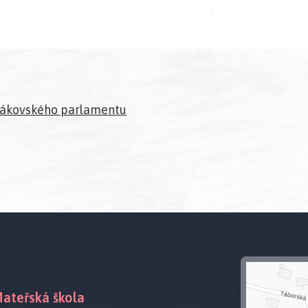
 žákovského parlamentu
ateřská škola