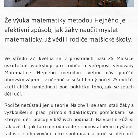
Že výuka matematiky metodou Hejného je
efektivní způsob, jak žáky naučit myslet
matematicky, už vědí i rodiče malšické školy.
Ve středu 27. května se v prostorách naší ZŠ Malšice
uskutečnil workshop pro rodiče a veřejnost věnovaný
Matematice Hejného metodou. Velmi nás potěšil
obrovský zájem – v učebně se sešel hojný počet 25 rodičů,
kteří chtěli nahlédnout pod pokličku toho, jak se jejich
děti učí.
Rodiče nezůstali jen u teorie. Na chvíli se sami stali žáky a
vyzkoušeli si práci přímo s didaktickými pomůckami, se
kterými děti pracují v běžných hodinách. Na vlastní kůži si
tak ověřili, jak tato metoda vede k samostatnému myšlení,
radosti z objevování a ke spolupráci a proč se děti učí