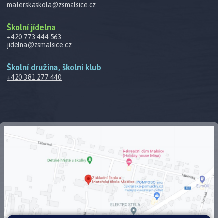
materskaskola@zsmalsice.cz
Školní jídelna
+420 773 444 563
jidelna@zsmalsice.cz
Školní družina, školní klub
+420 381 277 440