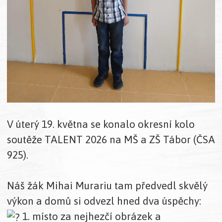
V úterý 19. května se konalo okresní kolo
soutěže TALENT 2026 na MŠ a ZŠ Tábor (ČSA
925).
Náš žák Mihai Murariu tam předvedl skvělý
výkon a domů si odvezl hned dva úspěchy:
1. místo za nejhezčí obrázek a