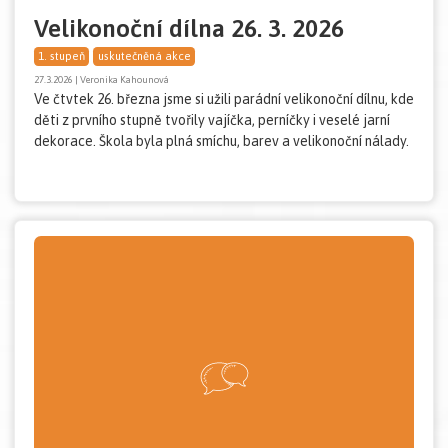
Velikonoční dílna 26. 3. 2026
1. stupeň
uskutečněná akce
27.3.2026 | Veronika Kahounová
Ve čtvtek 26. března jsme si užili parádní velikonoční dílnu, kde
děti z prvního stupně tvořily vajíčka, perníčky i veselé jarní
dekorace. Škola byla plná smíchu, barev a velikonoční nálady.