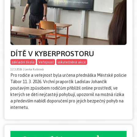
DÍTĚ V KYBERPROSTORU
základní škola
Veřejnost
uskutečněná akce
12.3.2026 | Lenka Kubrová
Pro rodiče a veřejnost byla určena přednáška Městské policie
Tábor 11. 3. 2026. Vrchní praporčík Ladislav Johančík
poutavým způsobem rodičům přiblížil online prostředí, ve
kterých se děti nejčastěji pohybují, upozornil na možná rizika
a především nabídl doporučení pro jejich bezpečný pohyb na
internetu.