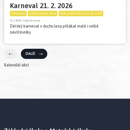
Karneval 21. 2. 2026
Veřejnost
uskutečněná akce
Klub přátel školy při ZŠ a MŠ
11.2.2026 | Iveta Brunová
Dětský karneval v duchu lesa přilákal malé i velké
návštěvníky.
DALŠÍ
Kalendář akcí