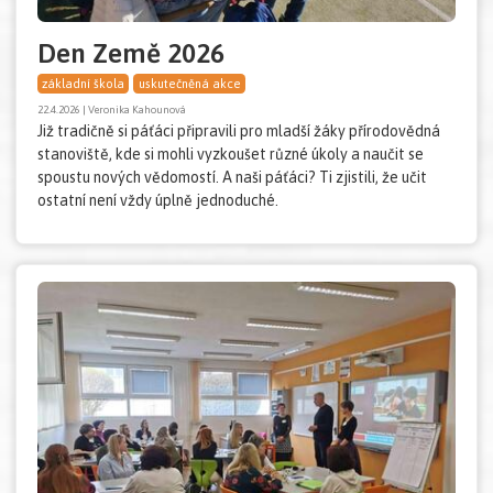
Den Země 2026
základní škola
uskutečněná akce
22.4.2026 | Veronika Kahounová
Již tradičně si páťáci připravili pro mladší žáky přírodovědná
stanoviště, kde si mohli vyzkoušet různé úkoly a naučit se
spoustu nových vědomostí. A naši páťáci? Ti zjistili, že učit
ostatní není vždy úplně jednoduché.