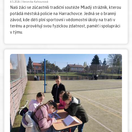
4.5.2026 | Veronika Kahounová
Naši žáci se zúčastnili tradiční soutěže Mladý strážník, kterou
pořádá městská policie na Harrachovce. Jedná se o branný
závod, kde děti plní sportovní i vědomostní úkoly na trati v
terénu a prověřují svou fyzickou zdatnost, paměť i spolupráci
v týmu.