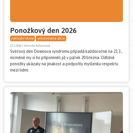
Ponožkový den 2026
základní škola
uskutečněná akce
23.3.2026 | Veronika Kahounová
Světový den Downova syndromu připadá každoročně na 21.3.,
nicméně my si ho připomněli již v pátek 20.března. Odlišné
ponožky ukázaly na jinakost a podpořily myšlenku respektu
mezi lidmi.