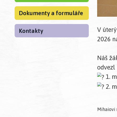
Dokumenty a formuláře
V úterý
Kontakty
2026 n
Náš žá
odvezl
1. m
2. mí
Mihaiovi