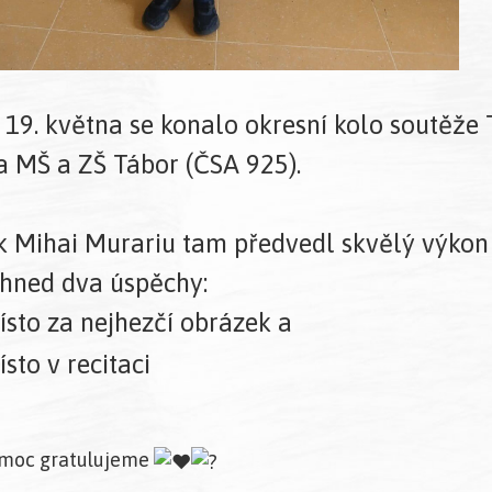
 19. května se konalo okresní kolo soutěž
a MŠ a ZŠ Tábor (ČSA 925).
k Mihai Murariu tam předvedl skvělý výkon
 hned dva úspěchy:
ísto za nejhezčí obrázek a
sto v recitaci
 moc gratulujeme