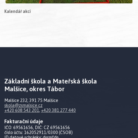
Kalendář akcí
Základní škola a Mateřská škola
Malšice, okres Tábor
Malšice 232, 391 75 Malšice
skola@zsmalsice.cz
+420 608 543 201
,
+420 381 277 440
Fakturační údaje
IČO: 69561656, DIČ: CZ 69561656
číslo účtu: 162052911/0300 (ČSOB)
ID datové schránky: dsrmfdn