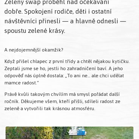
Zelený swap proběhl nad očekávání
dobře. Spokojení rodiče, děti i ostatní
návštěvníci přinesli — a hlavně odnesli —
spoustu zelené krásy.
A nejdojemnější okamžik?
Když přišel chlapec z první třídy a chtěl nějakou kytičku.
Zeptali jsme se ho, jestli ho zahradničení baví. A jeho
odpověď nás úplně dostala: „To ani ne… ale chci udělat
mamce radost.“
Právě kvůli takovým chvílím má smysl pořádat další
ročník. Děkujeme všem, kteří přišli, sdíleli radost ze
zeleně a vytvořili tak krásnou atmosféru.