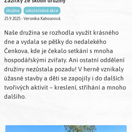
Zážitky ze školní družiny
družina
uskutečněná akce
25.9.2025 - Veronika Kahounová
Naše družina se rozhodla využít krásného
dne a vydala se pěšky do nedalekého
Čenkova, kde je čekalo setkání s mnoha
hospodářskými zvířaty. Ani ostatní oddělení
družiny nezůstala pozadu! V herně vznikaly
úžasné stavby a děti se zapojily i do dalších
tvořivých aktivit – kreslení, stříhání a mnoho
dalšího.