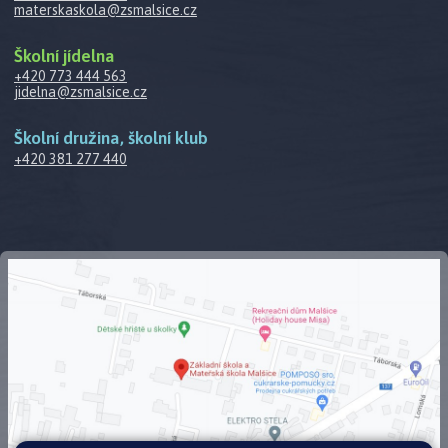
materskaskola@zsmalsice.cz
Školní jídelna
+420 773 444 563
jidelna@zsmalsice.cz
Školní družina, školní klub
+420 381 277 440