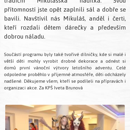
tradiční Mikulášská nadílka. Svou
přítomností jste opět zaplnili sál a dobře se
bavili. Navštívil nás Mikuláš, anděl i čerti,
kteří rozdali dětem dárečky a především
dobrou náladu.
Součástí programu byly také tvořivé dílničky, kde si malé i
větší děti mohly vyrobit drobné dekorace a odnést si
domů první vánoční výtvory letošního adventu. Celé
odpoledne proběhlo v příjemné atmosféře, děti odcházely
nadšené. Děkujeme všem, kteří se podíleli na přípravách i
organizaci akce. Za KPŠ Iveta Brunová