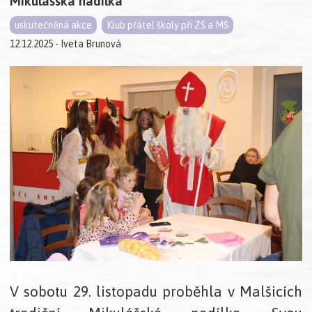
Mikulášská nadílka
uskutečněná akce
Klub přátel školy při ZŠ a MŠ
12.12.2025 - Iveta Brunová
V sobotu 29. listopadu proběhla v Malšicích