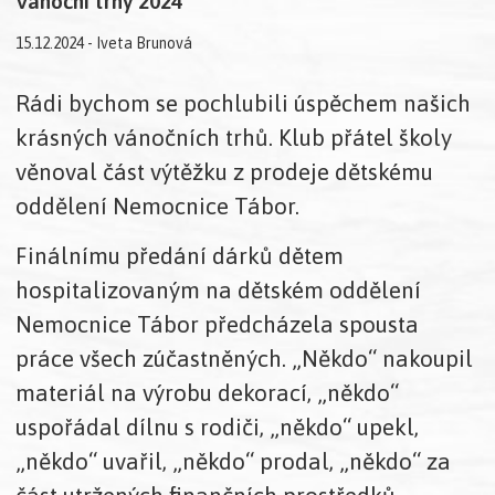
Vánoční trhy 2024
15.12.2024 - Iveta Brunová
Rádi bychom se pochlubili úspěchem našich
krásných vánočních trhů. Klub přátel školy
věnoval část výtěžku z prodeje dětskému
oddělení Nemocnice Tábor.
Finálnímu předání dárků dětem
hospitalizovaným na dětském oddělení
Nemocnice Tábor předcházela spousta
práce všech zúčastněných. „Někdo“ nakoupil
materiál na výrobu dekorací, „někdo“
uspořádal dílnu s rodiči, „někdo“ upekl,
„někdo“ uvařil, „někdo“ prodal, „někdo“ za
část utržených finančních prostředků