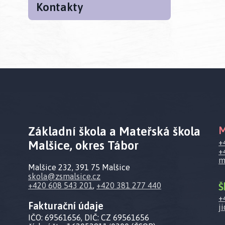
Kontakty
Základní škola a Mateřská škola
M
+
Malšice, okres Tábor
+
m
Malšice 232, 391 75 Malšice
skola@zsmalsice.cz
Š
+420 608 543 201
,
+420 381 277 440
+
Fakturační údaje
j
IČO: 69561656, DIČ: CZ 69561656