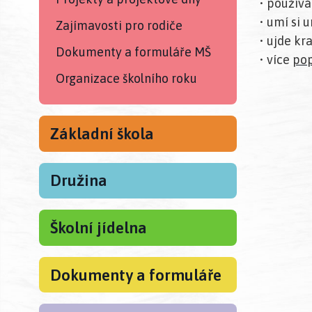
• používá
• umí si
Zajímavosti pro rodiče
• ujde kr
Dokumenty a formuláře MŠ
• více
pop
Organizace školního roku
Základní škola
Družina
Školní jídelna
Dokumenty a formuláře