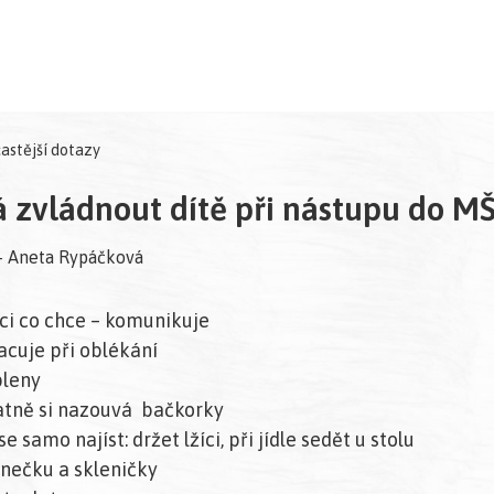
astější dotazy
 zvládnout dítě při nástupu do M
 - Aneta Rypáčková
říci co chce – komunikuje
acuje při oblékání
pleny
atně si nazouvá bačkorky
e samo najíst: držet lžíci, při jídle sedět u stolu
hrnečku a skleničky