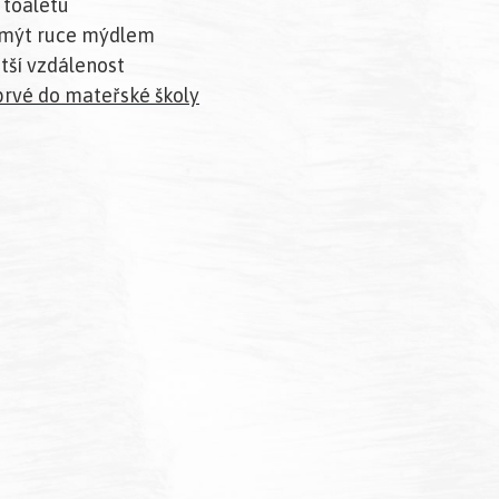
 toaletu
 umýt ruce mýdlem
atší vzdálenost
rvé do mateřské školy