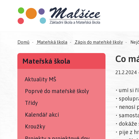
Domů
Mateřská škola
Zápis do mateřské školy
Nejč
Co má
Mateřská škola
21.2.2024
Aktuality MŠ
• umí si 
Poprvé do mateřské školy
• spolupr
Třídy
• nenosí 
Kalendář akcí
• samost
• dokáže s
Kroužky
• pije z 
Projekty a projektové dny