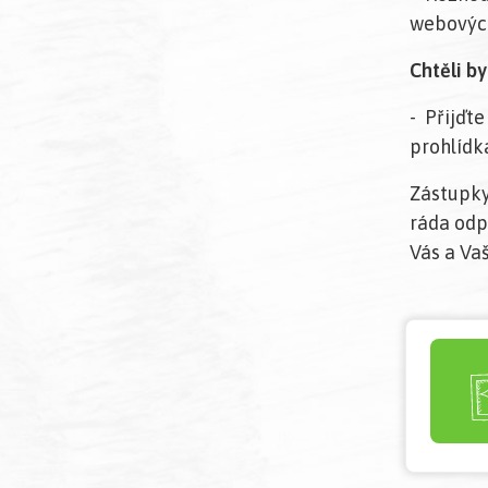
webových
Chtěli b
- Přijď
prohlídk
Zástupky
ráda odpo
Vás a Va