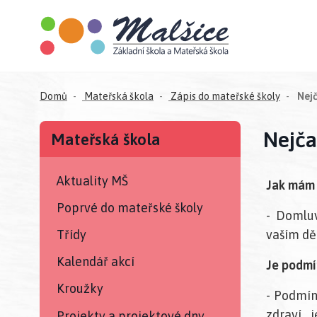
Domů
Mateřská škola
Zápis do mateřské školy
Nejč
Nejča
Mateřská škola
Aktuality MŠ
Jak mám 
Poprvé do mateřské školy
- Domluv
vaším dě
Třídy
Kalendář akcí
Je podmín
Kroužky
- Podmín
zdraví 
Projekty a projektové dny