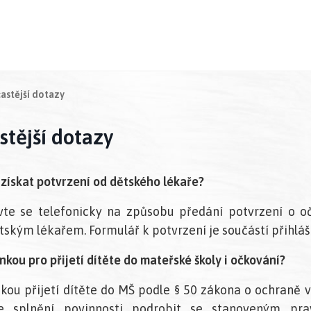
(aktuální)
astější dotazy
stější dotazy
získat potvrzení od dětského lékaře?
te se telefonicky na způsobu předání potvrzení o o
tským lékařem. Formulář k potvrzení je součástí přihláš
kou pro přijetí dítěte do mateřské školy i očkování?
kou přijetí dítěte do MŠ podle § 50 zákona o ochraně 
je splnění povinnosti podrobit se stanoveným pra