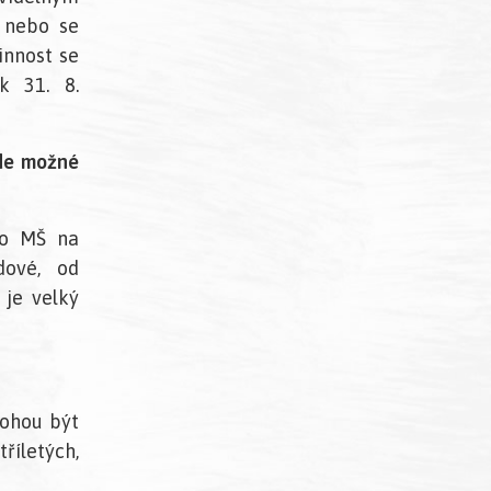
 nebo se
innost se
k 31. 8.
ude možné
 do MŠ na
dové, od
 je velký
mohou být
říletých,