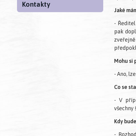
Kontakty
Jaké mám
- Ředite
pak dopl
zveřejn
předpokl
Mohu si p
- Ano, lz
Co se sta
- V příp
všechny š
Kdy bude 
- Rozhod