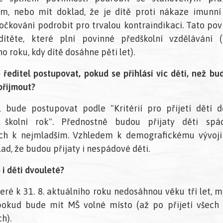
m, nebo mít doklad, že je dítě proti nákaze imunní
čkování podrobit pro trvalou kontraindikaci. Tato pov
dítěte, které plní povinné předškolní vzdělávání (
o roku, kdy dítě dosáhne pěti let).
 ředitel postupovat, pokud se přihlásí víc dětí, než b
přijmout?
l bude postupovat podle "Kritérií pro přijetí dětí
í školní rok". Přednostně budou přijaty děti spá
ích k nejmladším. Vzhledem k demografickému vývoji
ad, že budou přijaty i nespádové děti.
 i děti dvouleté?
které k 31. 8. aktuálního roku nedosáhnou věku tří let, 
 pokud bude mít MŠ volné místo (až po přijetí všech t
h).