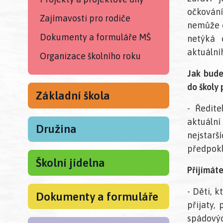
očkování
Zajímavosti pro rodiče
nemůže o
Dokumenty a formuláře MŠ
netýká 
aktuálníh
Organizace školního roku
Jak bude
do školy 
Základní škola
- Ředite
aktuáln
Družina
nejstarš
předpokl
Školní jídelna
Přijímáte
- Děti, 
Dokumenty a formuláře
přijaty,
spádovýc