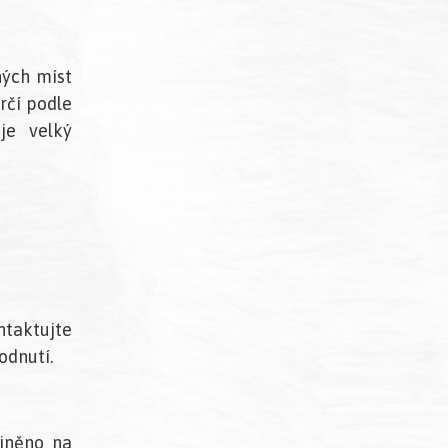
ných míst
rčí podle
je velký
ntaktujte
odnutí.
ejněno na