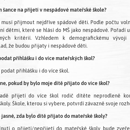
 šance na přijetí v nespádové mateřské škole?
l musí přijmout nejdříve spádové děti. Podle počtu vol
ní dětmi, které se hlásí do MŠ jako nespádové. Pořadí u
ěných kritérií. Vzhledem k demografickému vývoji 
ad, že budou přijaty i nespádové děti.
odat přihlášku i do více mateřských škol?
e podat přihlášku i do více škol.
ne, pokud by bylo moje dítě přijato do více škol?
adě přijetí do více škol rodič dítěte neprodleně ko
koly. Škole, kterou si vybere, potvrdí závazně svoje rozh
jasné, zda bylo dítě přijato do mateřské školy?
nutí o přijetí/nepřijetí do mateřské školy bude zveř