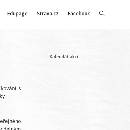
Edupage
Strava.cz
Facebook
Kalendář akcí
čkování s
ky.
veřejného
videlným