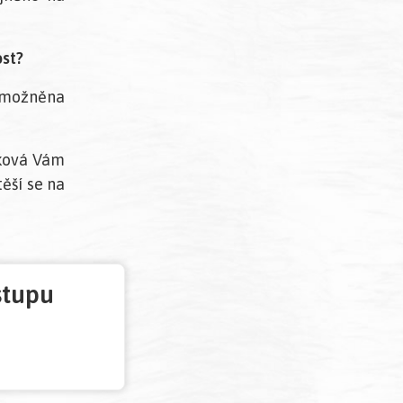
ost?
umožněna
áková Vám
těší se na
stupu