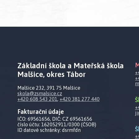
Základní škola a Mateřská škola
M
+
Malšice, okres Tábor
+
m
Malšice 232, 391 75 Malšice
skola@zsmalsice.cz
Š
+420 608 543 201
,
+420 381 277 440
+
Fakturační údaje
j
IČO: 69561656, DIČ: CZ 69561656
číslo účtu: 162052911/0300 (ČSOB)
Š
ID datové schránky: dsrmfdn
+