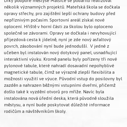
Díky podpoře městyse Malšice se podařilo realizovat
několik významných projektů. Mateřská škola se dočkala
opravy střechy, pro zajištění lepší ochrany budovy před
nepříznivým počasím. Sportovní areál získal nové
oplocení. Hřiště v horní části za školou bylo oploceno
společně se závorami. Opravy se dočkala i nevyhovující
příjezdová cesta k jídelně, nyní je zde nový asfaltový
povrch, zásobování nyní bude jednodušší. V jedné z
učeben byl instalován nový dotykový panel, usnadňující
interaktivní výuku. Kromě panelu byly pořízeny tři nové
pylonové tabule, které nahradí dosavadní nepohyblivé
magnetické tabule, čímž se výrazně zlepší flexibilita a
možnosti využití ve výuce. Původní vstup do posilovny byl
zazděn a nahrazen běžnými vstupními dveřmi, přičemž
došlo také k vyzdění otvorů pro mříže. Navíc byla
instalována nová úřední deska, která původně sloužila
městysu, a nyní bude poskytovat důležité informace
rodičům a návštěvníkům školy.