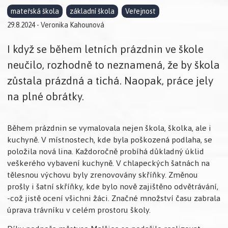
mateřská škola
základní škola
Veřejnost
29.8.2024 - Veronika Kahounová
I když se během letních prázdnin ve škole
neučilo, rozhodně to neznamená, že by škola
zůstala prázdná a tichá. Naopak, práce jely
na plné obrátky.
Během prázdnin se vymalovala nejen škola, školka, ale i
kuchyně. V místnostech, kde byla poškozená podlaha, se
položila nová lina. Každoročně probíhá důkladný úklid
veškerého vybavení kuchyně. V chlapeckých šatnách na
tělesnou výchovu byly zrenovovány skříňky. Změnou
prošly i šatní skříňky, kde bylo nově zajištěno odvětrávání,
-což jistě ocení všichni žáci. Značné množství času zabrala
úprava trávníku v celém prostoru školy.