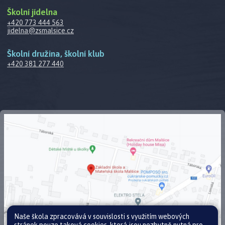
Školní jídelna
+420 773 444 563
jidelna@zsmalsice.cz
Školní družina, školní klub
+420 381 277 440
Naše škola zpracovává v souvislosti s využitím webových
stránek pouze taková cookies, která jsou nezbytně nutná pro