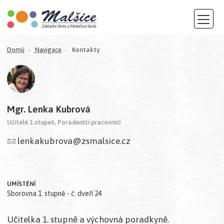
(aktuální)
Domů
Navigace
Kontakty
Mgr. Lenka Kubrová
Učitelé 1.stupeň, Poradenští pracovníci
lenkakubrova@zsmalsice.cz
UMÍSTĚNÍ
Sborovna 1. stupně - č. dveří 24
Učitelka 1. stupně a výchovná poradkyně.