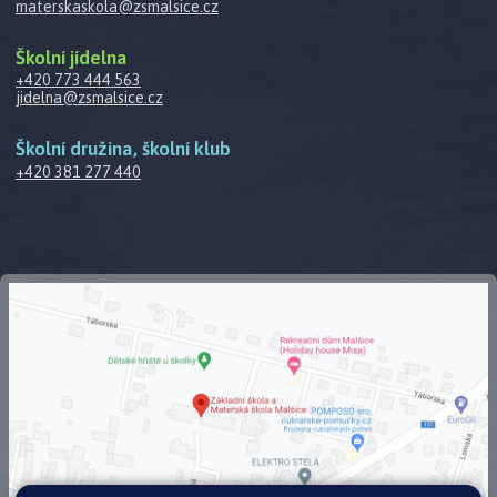
materskaskola@zsmalsice.cz
Školní jídelna
+420 773 444 563
jidelna@zsmalsice.cz
Školní družina, školní klub
+420 381 277 440