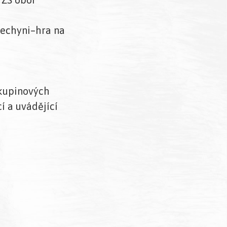
Bechyni–hra na
skupinových
í a uvádějící