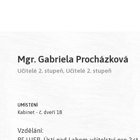
Mgr. Gabriela Procházková
Učitelé 2. stupeň, Učitelé 2. stupeň
UMÍSTĚNÍ
Kabinet - č. dveří 18
Vzdělání:
PF UJEP–Ústí nad Labem-učitelství pro 2.st.