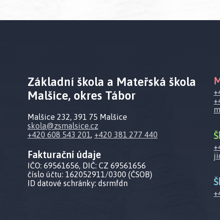
Základní škola a Mateřská škola
M
+
Malšice, okres Tábor
+
m
Malšice 232, 391 75 Malšice
skola@zsmalsice.cz
Š
+420 608 543 201
,
+420 381 277 440
+
Fakturační údaje
j
IČO: 69561656, DIČ: CZ 69561656
číslo účtu: 162052911/0300 (ČSOB)
Š
ID datové schránky: dsrmfdn
+