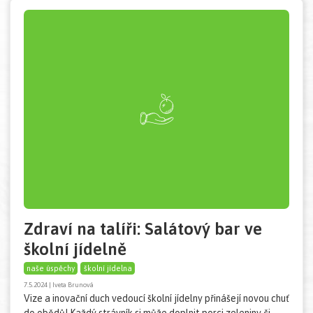
Zdraví na talíři: Salátový bar ve
školní jídelně
naše úspěchy
školní jídelna
7.5.2024 | Iveta Brunová
Vize a inovační duch vedoucí školní jídelny přinášejí novou chuť