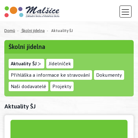
(aktuální)
Domů
Školní jídelna
Aktuality ŠJ
Školní jídelna
>
Aktuality ŠJ
Jídelníček
Přihláška a informace ke stravování
Dokumenty
Naši dodavatelé
Projekty
Aktuality ŠJ