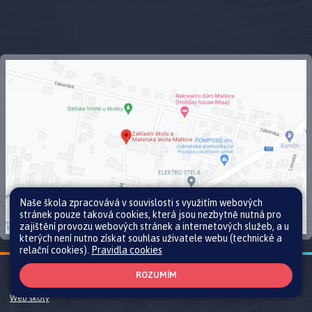
Naše škola zpracovává v souvislosti s využitím webových
stránek pouze taková cookies, která jsou nezbytně nutná pro
zajištění provozu webových stránek a internetových služeb, a u
kterých není nutno získat souhlas uživatele webu (technické a
relační cookies).
Pravidla cookies
Všechna práva vyhrazena. Copyright © 2026 |
Mapa stránek
|
Přihlásit
|
ROZUMÍM
Prohlášení o přístupnosti
|
Pravidla COOKIES
|
GDPR
Web školy