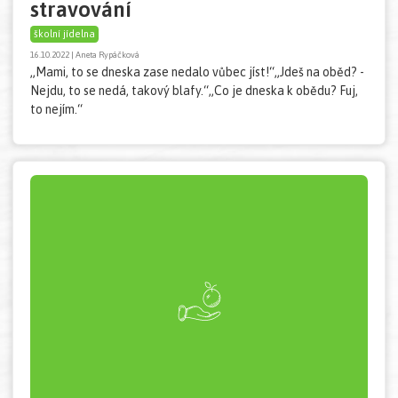
stravování
školní jídelna
16.10.2022 | Aneta Rypáčková
„Mami, to se dneska zase nedalo vůbec jíst!“„Jdeš na oběd? -
Nejdu, to se nedá, takový blafy.“„Co je dneska k obědu? Fuj,
to nejím.“