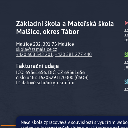
Základní škola a Mateřská škola
M
+
Malšice, okres Tábor
+
m
Malšice 232, 391 75 Malšice
skola@zsmalsice.cz
Š
+420 608 543 201
,
+420 381 277 440
+
Fakturační údaje
j
IČO: 69561656, DIČ: CZ 69561656
číslo účtu: 162052911/0300 (ČSOB)
Š
ID datové schránky: dsrmfdn
+
Naše škola zpracovává v souvislosti s využitím web