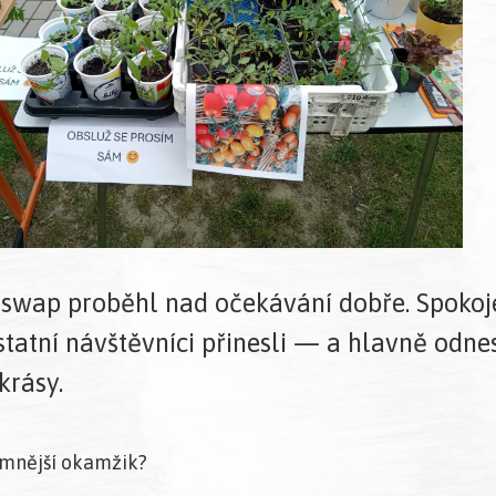
swap proběhl nad očekávání dobře. Spokoje
ostatní návštěvníci přinesli — a hlavně odn
krásy.
emnější okamžik?