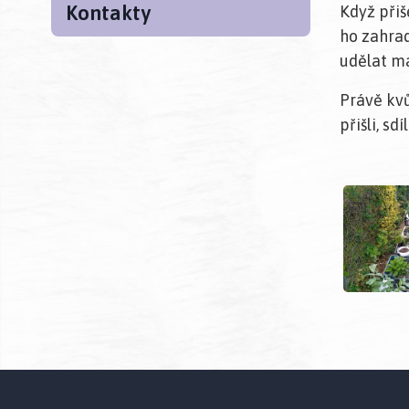
Kontakty
Když přiš
ho zahrad
udělat m
Právě kvů
přišli, sd