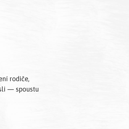
ní rodiče,
esli — spoustu