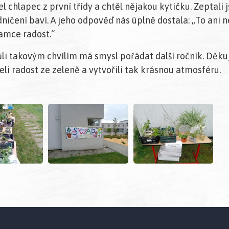
el chlapec z první třídy a chtěl nějakou kytičku. Zeptali j
ničení baví. A jeho odpověď nás úplně dostala: „To ani n
amce radost.“
li takovým chvílím má smysl pořádat další ročník. Děku
íleli radost ze zeleně a vytvořili tak krásnou atmosféru.